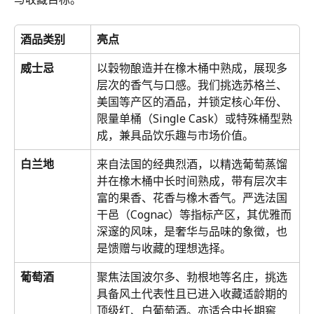
酒品类别
亮点
威士忌
以穀物酿造并在橡木桶中熟成，展现多
层次的香气与口感。我们挑选苏格兰、
美国等产区的酒品，并锁定核心年份、
限量单桶（Single Cask）或特殊桶型熟
成，兼具品饮乐趣与市场价值。
白兰地
来自法国的经典烈酒，以精选葡萄蒸馏
并在橡木桶中长时间熟成，带有层次丰
富的果香、花香与橡木香气。严选法国
干邑（Cognac）等指标产区，其优雅而
深邃的风味，是奢华与品味的象徵，也
是馈赠与收藏的理想选择。
葡萄酒
聚焦法国波尔多、勃根地等名庄，挑选
具备风土代表性且已进入收藏适龄期的
顶级红、白葡萄酒。亦适合中长期窖